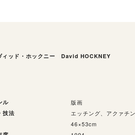
ィッド・ホックニー David HOCKNEY
ンル
版画
・技法
エッチング、アクァチ
46×53cm
年度
1994