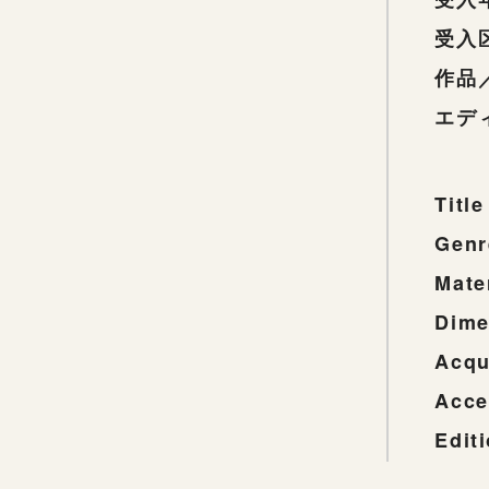
受入
作品
エデ
Title
Genr
Mate
Dime
Acqu
Acce
Edit