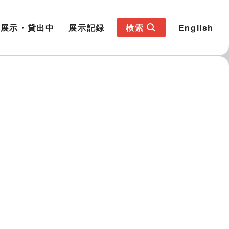
展示・貸出中
展示記録
検索
English