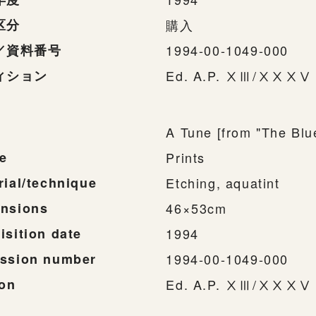
区分
購入
／資料番号
1994-00-1049-000
ィション
Ed. A.P. ⅩⅢ/ⅩⅩ
A Tune [from "The Blue
e
Prints
rial/technique
Etching, aquatint
nsions
46×53cm
isition date
1994
ssion number
1994-00-1049-000
ion
Ed. A.P. ⅩⅢ/ⅩⅩ