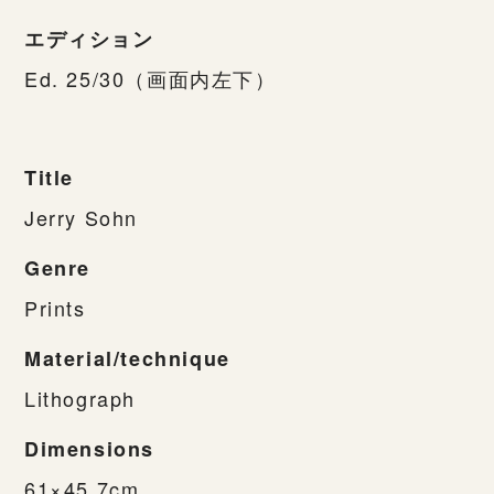
エディション
Ed. 25/30（画面内左下）
Title
Jerry Sohn
Genre
Prints
Material/technique
Lithograph
Dimensions
61×45.7cm