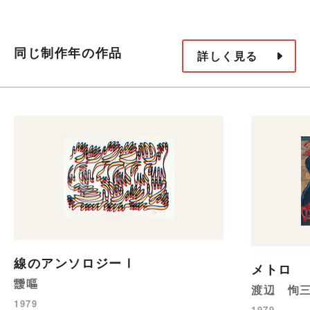
同じ制作年の作品
詳しく見る
線のアンソロジーⅠ
メトロ
靉嘔
渡辺 恂
1979
1979