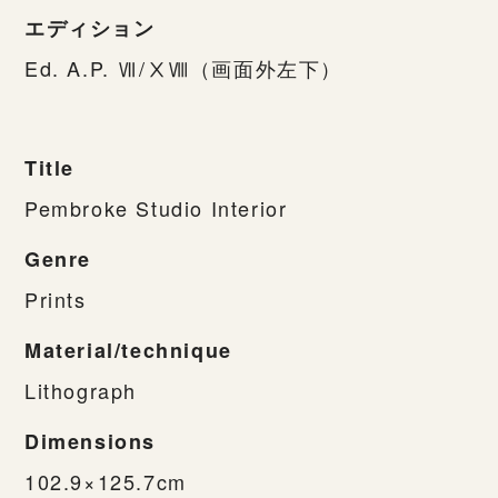
エディション
Ed. A.P. Ⅶ/ⅩⅧ（画面外左下）
Title
Pembroke Studio Interior
Genre
Prints
Material/technique
Lithograph
Dimensions
102.9×125.7cm