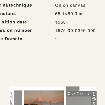
rial/technique
Oil on canvas
nsions
65.1×80.3cm
isition date
1968
ssion number
1975-00-0399-000
ic Domain
*