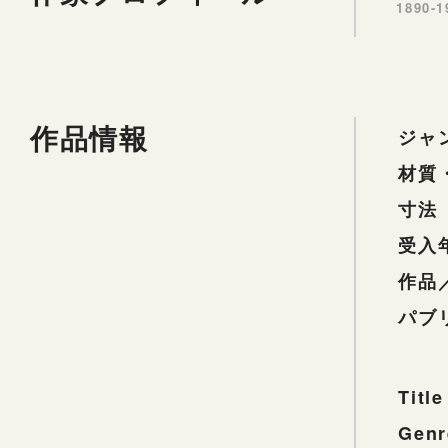
1890-1
作品情報
ジャ
材質
寸法
受入
作品
パブ
Title
Genr