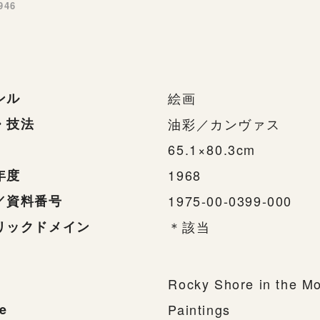
946
ンル
絵画
・技法
油彩／カンヴァス
65.1×80.3cm
年度
1968
／資料番号
1975-00-0399-000
リックドメイン
＊該当
Rocky Shore in the M
e
Paintings