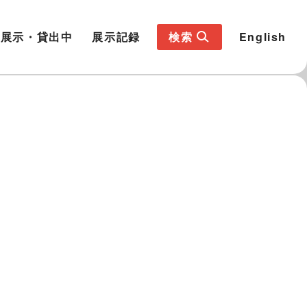
展示・貸出中
展示記録
検索
English