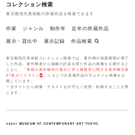
コレクション検索
東京都現代美術館の所蔵作品を検索できます
作家
ジャンル
制作年
近年の所蔵作品
展示・貸出中
展示記録
作品検索
東京都現代美術館コレクション検索では、著作権の保護期間が満了
した作品、著作権者から掲載の許諾を得た作品の画像を公開すると
ともに、「
美術の著作物等の展示に伴う複製等に関する著作権法第
47条ガイドライン
」にもとづき収蔵作品のサムネイル画像を公
開しています。
＊当サイトから画像・テキストを許可なく使用・転載することを禁
じます。
©2021 MUSEUM OF CONTEMPORARY ART TOKYO.