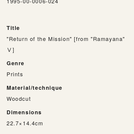
1995-00-0006-024
Title
"Return of the Mission" [from "Ramayana"
Ⅴ]
Genre
Prints
Material/technique
Woodcut
Dimensions
22.7×14.4cm