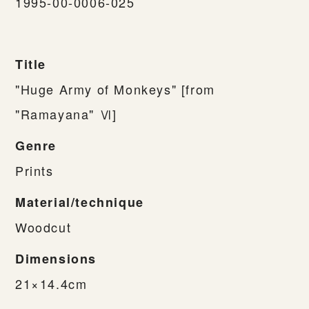
1995-00-0006-025
Title
"Huge Army of Monkeys" [from
"Ramayana" Ⅵ]
Genre
Prints
Material/technique
Woodcut
Dimensions
21×14.4cm