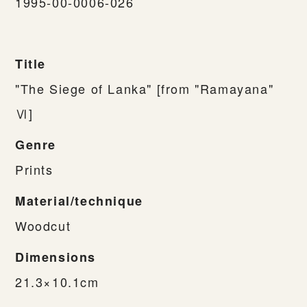
1995-00-0006-026
Title
"The Siege of Lanka" [from "Ramayana"
Ⅵ]
Genre
Prints
Material/technique
Woodcut
Dimensions
21.3×10.1cm