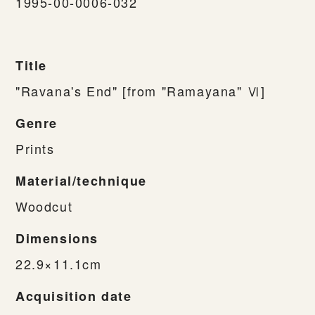
1995-00-0006-032
Title
"Ravana's End" [from "Ramayana" Ⅵ]
Genre
Prints
Material/technique
Woodcut
Dimensions
22.9×11.1cm
Acquisition date