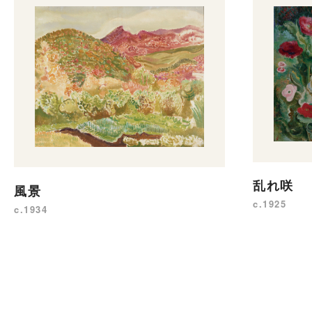
乱れ咲
風景
c.1925
c.1934