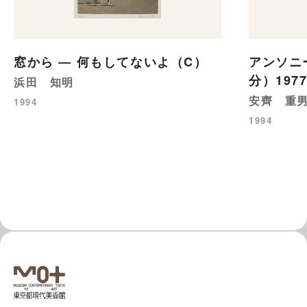
窓から ― 何もしてないよ（C）
アンソニ
分）1977
浜田 知明
安齊 重
1994
1994