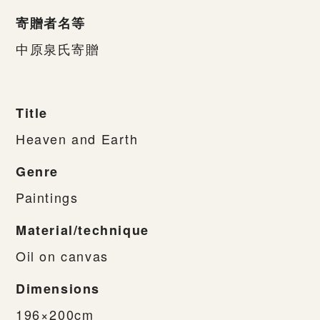
寄贈者名等
中原泉氏寄贈
Title
Heaven and Earth
Genre
Paintings
Material/technique
Oil on canvas
Dimensions
196×200cm