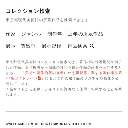
コレクション検索
東京都現代美術館の所蔵作品を検索できます
作家
ジャンル
制作年
近年の所蔵作品
展示・貸出中
展示記録
作品検索
東京都現代美術館コレクション検索では、著作権の保護期間が満了
した作品、著作権者から掲載の許諾を得た作品の画像を公開すると
ともに、「
美術の著作物等の展示に伴う複製等に関する著作権法第
47条ガイドライン
」にもとづき収蔵作品のサムネイル画像を公
開しています。
＊当サイトから画像・テキストを許可なく使用・転載することを禁
じます。
©2021 MUSEUM OF CONTEMPORARY ART TOKYO.