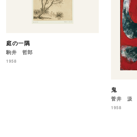
庭の一隅
駒井 哲郎
1958
鬼
菅井 汲
1958