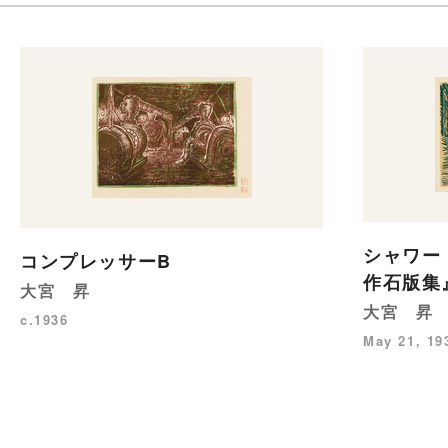
シャワー
コンプレッサーB
作石版集
大宮 昇
大宮 昇
c.1936
May 21, 19