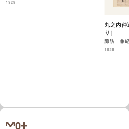
1929
丸之内仲
り］
諏訪 兼
1929