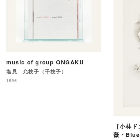
music of group ONGAKU
塩見 允枝子（千枝子）
1996
［小林ド
薇・Blue