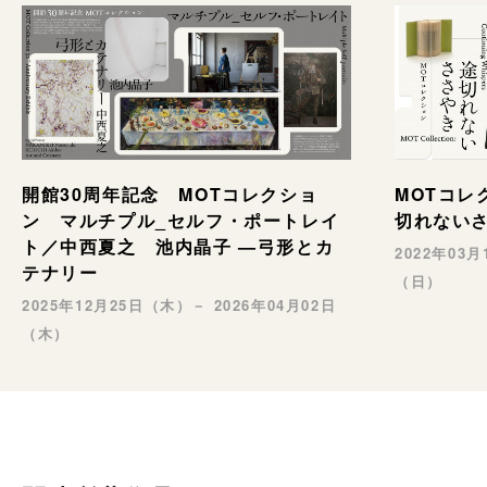
開館30周年記念 MOTコレクショ
MOTコレ
ン マルチプル_セルフ・ポートレイ
切れない
ト／中西夏之 池内晶子 —弓形とカ
2022年03
テナリー
（日）
2025年12月25日（木）－ 2026年04月02日
（木）