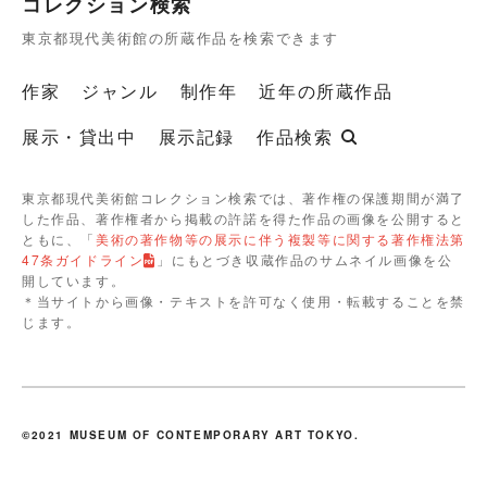
コレクション検索
東京都現代美術館の所蔵作品を検索できます
作家
ジャンル
制作年
近年の所蔵作品
展示・貸出中
展示記録
作品検索
東京都現代美術館コレクション検索では、著作権の保護期間が満了
した作品、著作権者から掲載の許諾を得た作品の画像を公開すると
ともに、「
美術の著作物等の展示に伴う複製等に関する著作権法第
47条ガイドライン
」にもとづき収蔵作品のサムネイル画像を公
開しています。
＊当サイトから画像・テキストを許可なく使用・転載することを禁
じます。
©2021 MUSEUM OF CONTEMPORARY ART TOKYO.