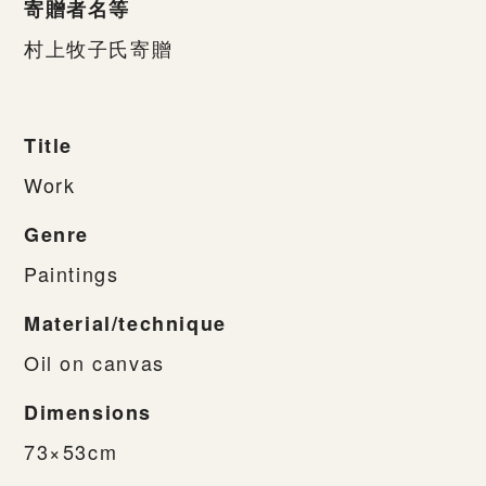
寄贈者名等
村上牧子氏寄贈
Title
Work
Genre
Paintings
Material/technique
Oil on canvas
Dimensions
73×53cm