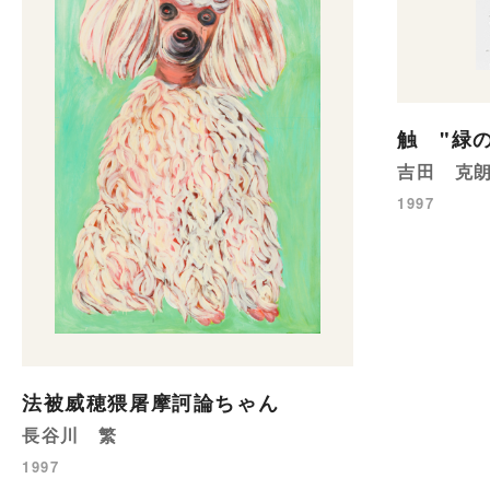
触 "緑
吉田 克
1997
法被威穂猥屠摩訶論ちゃん
長谷川 繁
1997