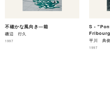
不確かな風向き―箱
S - "Pon
Fribour
磯辺 行久
平川 典
1997
1997