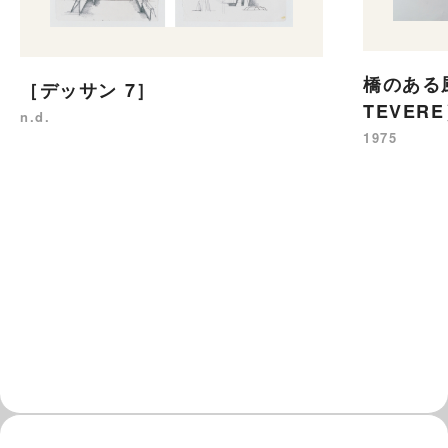
橋のある
［デッサン 7］
TEVER
n.d.
1975