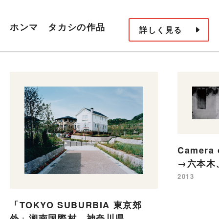
ホンマ タカシの作品
詳しく見る
Camera 
→六本木
2013
「TOKYO SUBURBIA 東京郊
外」湘南国際村、神奈川県