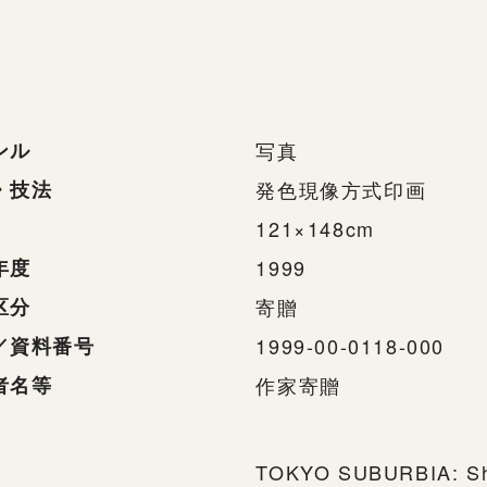
ンル
写真
・技法
発色現像方式印画
121×148cm
年度
1999
区分
寄贈
／資料番号
1999-00-0118-000
者名等
作家寄贈
TOKYO SUBURBIA: Shi