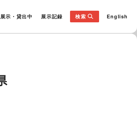
展示・貸出中
展示記録
検索
English
県