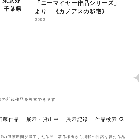
A 東京郊
「ニーマイヤー作品シリーズ」
「
、千葉県
より 《カノアスの邸宅》
よ
2002
20
館の所蔵作品を検索できます
所蔵作品
展示・貸出中
展示記録
作品検索
権の保護期間が満了した作品、著作権者から掲載の許諾を得た作品