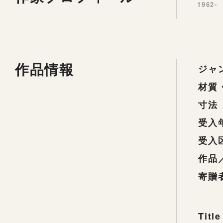
1962-
作品情報
ジャ
材質
寸法
受入
受入
作品
寄贈
Title