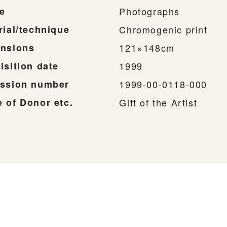
e
Photographs
rial/technique
Chromogenic print
nsions
121×148cm
isition date
1999
ssion number
1999-00-0118-000
 of Donor etc.
Gift of the Artist