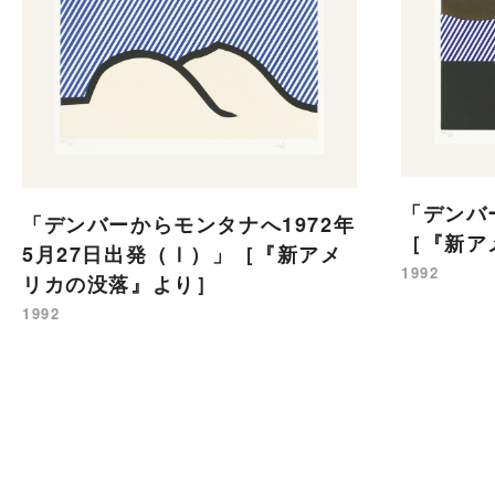
「デンバ
「デンバーからモンタナへ1972年
［『新ア
5月27日出発（Ⅰ）」［『新アメ
1992
リカの没落』より］
1992