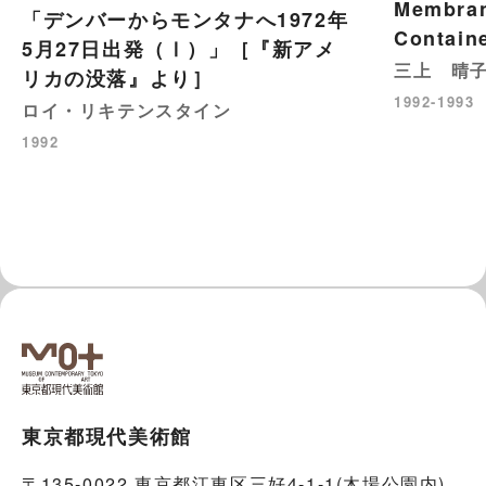
Membran
「デンバーからモンタナへ1972年
Contain
5月27日出発（Ⅰ）」［『新アメ
三上 晴
リカの没落』より］
1992-1993
ロイ・リキテンスタイン
1992
東京都現代美術館
〒135-0022 東京都江東区三好4-1-1(木場公園内)