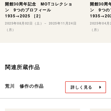
開館30周年記念 MOTコレクショ
開館30周
ン 9つのプロフィール
ン 9つ
1935→2025 ［2］
1935→20
2025年08月02日（土）－ 2025年11月24日
2025年04
（月）
（月）
関連所蔵作品
荒川 修作の作品
詳しく見る