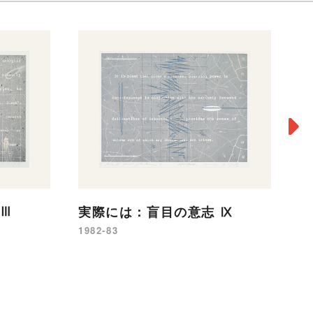
実
Ⅲ
実際には：盲目の意志 Ⅸ
19
1982-83