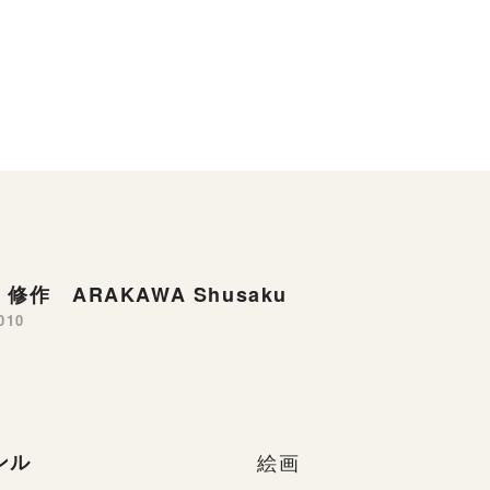
修作 ARAKAWA Shusaku
010
ンル
絵画