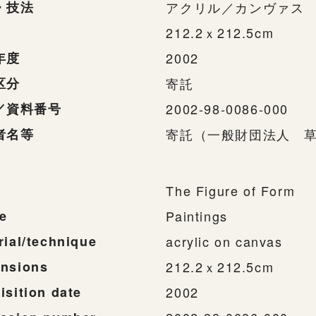
・技法
アクリル／カンヴァス
212.2ｘ212.5cm
年度
2002
区分
寄託
／資料番号
2002-98-0086-000
者名等
寄託（一般財団法人 
The Figure of Form
e
Paintings
rial/technique
acrylic on canvas
nsions
212.2ｘ212.5cm
isition date
2002