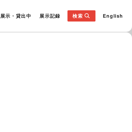
展示・貸出中
展示記録
検索
English