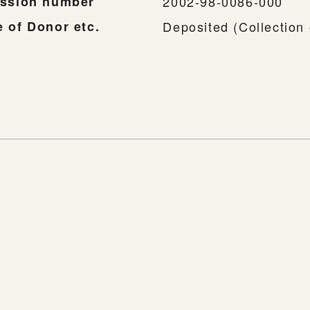
ssion number
2002-98-0086-000
 of Donor etc.
Deposited (Collection