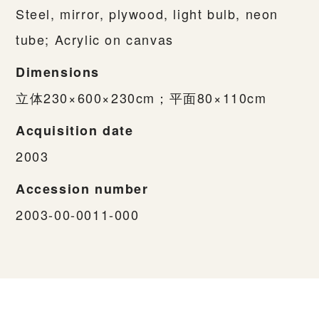
Steel, mirror, plywood, light bulb, neon
tube; Acrylic on canvas
Dimensions
立体230×600×230cm；平面80×110cm
Acquisition date
2003
Accession number
2003-00-0011-000