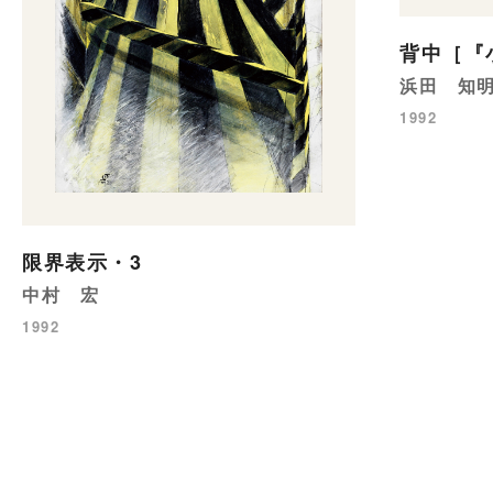
背中［『
浜田 知
1992
限界表示・3
中村 宏
1992