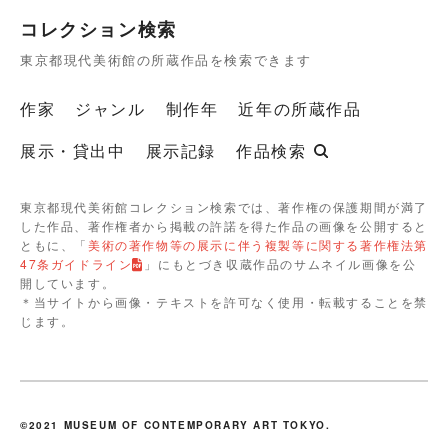
コレクション検索
東京都現代美術館の所蔵作品を検索できます
作家
ジャンル
制作年
近年の所蔵作品
展示・貸出中
展示記録
作品検索
東京都現代美術館コレクション検索では、著作権の保護期間が満了
した作品、著作権者から掲載の許諾を得た作品の画像を公開すると
ともに、「
美術の著作物等の展示に伴う複製等に関する著作権法第
47条ガイドライン
」にもとづき収蔵作品のサムネイル画像を公
開しています。
＊当サイトから画像・テキストを許可なく使用・転載することを禁
じます。
©2021 MUSEUM OF CONTEMPORARY ART TOKYO.