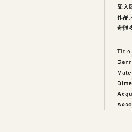
受入
作品
寄贈
Title
Genr
Mate
Dime
Acqu
Acce