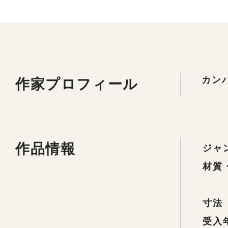
作家プロフィール
カンパナ
作品情報
ジャ
材質
寸法
受入