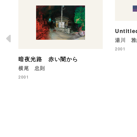
Untitle
湯川 雅
2001
暗夜光路 赤い闇から
横尾 忠則
2001