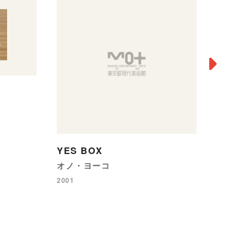
R
村
YES BOX
20
オノ・ヨーコ
2001