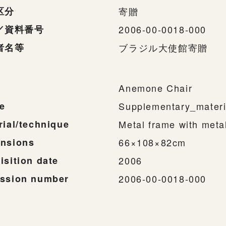
区分
寄贈
／資料番号
2006-00-0018-000
者名等
ブラジル大使館寄贈
Anemone Chair
e
Supplementary_materi
rial/technique
Metal frame with metal
nsions
66×108×82cm
isition date
2006
ssion number
2006-00-0018-000