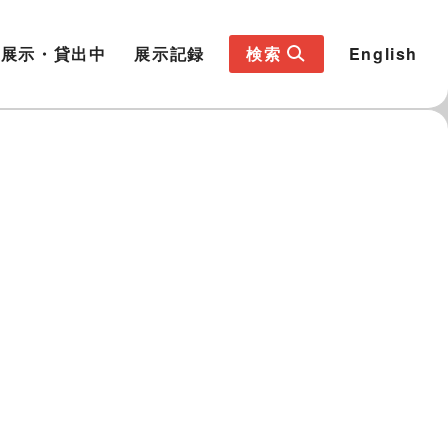
展示・貸出中
展示記録
検索
English