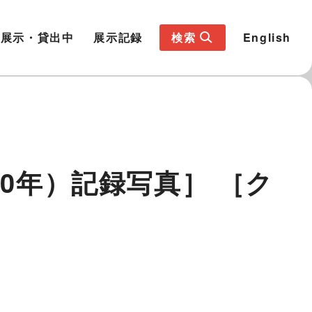
展示・貸出中
展示記録
検索
English
0年）記録写真］ ［ク