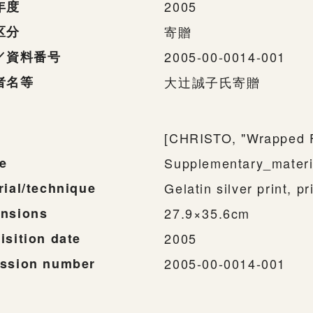
年度
2005
区分
寄贈
／資料番号
2005-00-0014-001
者名等
大辻誠子氏寄贈
[CHRISTO, "Wrapped F
e
Supplementary_materi
rial/technique
Gelatin silver print, 
nsions
27.9×35.6cm
isition date
2005
ssion number
2005-00-0014-001