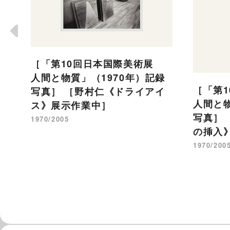
［「第10回日本国際美術展
人間と物質」（1970年）記録
［「第
写真］ ［野村仁《ドライアイ
人間と物
ス》展示作業中］
写真］
1970/2005
の挿入
1970/200