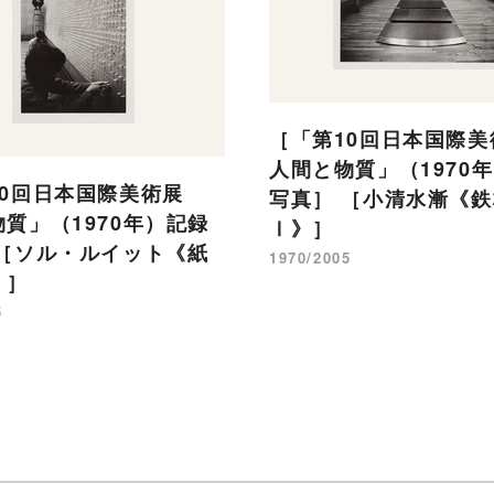
［「第10回日本国際
人間と物質」（1970
10回日本国際美術展
写真］ ［小清水漸《鉄
質」（1970年）記録
Ⅰ》］
 ［ソル・ルイット《紙
1970/2005
》］
5