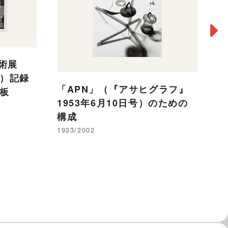
美術展
年）記録
「APN」（『アサヒグラフ』
「
板
1953年6月10日号）のための
1
構成
構
1953/2002
19