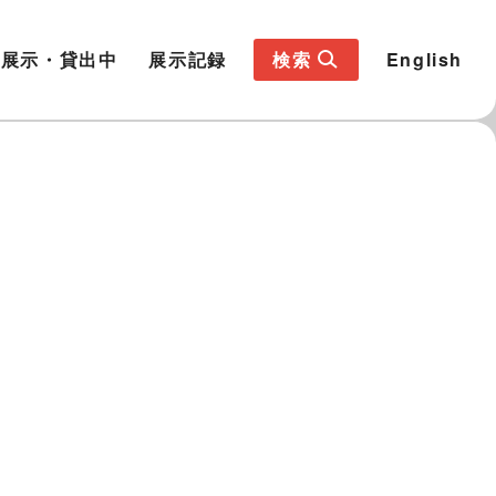
展示・貸出中
展示記録
検索
English