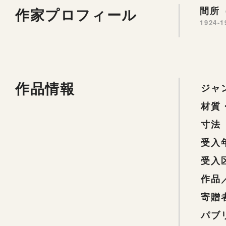
作家プロフィール
間所（
1924-1
作品情報
ジャ
材質
寸法
受入
受入
作品
寄贈
パブ