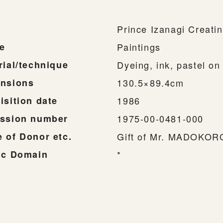
Prince Izanagi Creati
e
Paintings
rial/technique
Dyeing, ink, pastel on
nsions
130.5×89.4cm
isition date
1986
ssion number
1975-00-0481-000
 of Donor etc.
Gift of Mr. MADOKOR
ic Domain
*