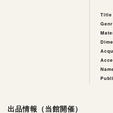
Title
Genr
Mate
Dime
Acqu
Acce
Name
Publ
出品情報（当館開催）