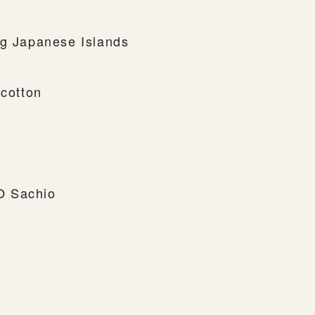
ng Japanese Islands
 cotton
O Sachio