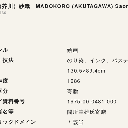
芥川）紗織 MADOKORO (AKUTAGAWA) Saor
966
ンル
絵画
・技法
のり染、インク、パス
130.5×89.4cm
年度
1986
区分
寄贈
／資料番号
1975-00-0481-000
者名等
間所幸雄氏寄贈
リックドメイン
＊該当