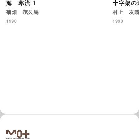
海 寒流 1
十字架の
菊畑 茂久馬
村上 友
1990
1990