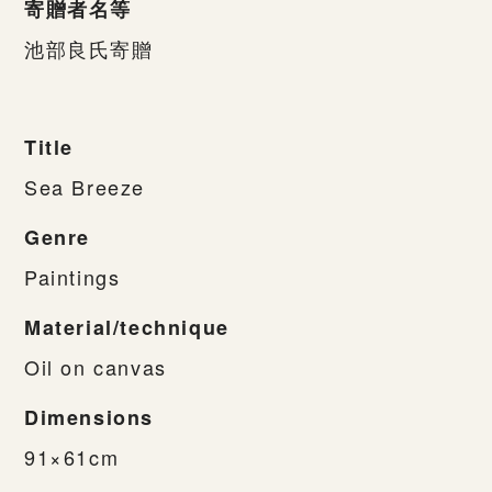
寄贈者名等
池部良氏寄贈
Title
Sea Breeze
Genre
Paintings
Material/technique
Oil on canvas
Dimensions
91×61cm