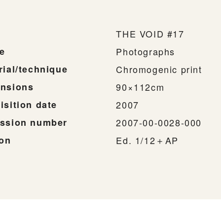
THE VOID #17
e
Photographs
rial/technique
Chromogenic print
nsions
90×112cm
isition date
2007
ssion number
2007-00-0028-000
ion
Ed. 1/12＋AP