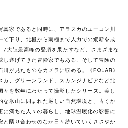
写真家であると同時に、アラスカのユーコン川
ーで下り、北極から南極まで人力での縦断を成
、7大陸最高峰の登頂を果たすなど、さまざまな
成し遂げてきた冒険家でもある。そして冒険の
石川が見たものをカメラに収める。《POLAR》
スカ、グリーンランド、スカンジナビアなど北
国々を数年にわたって撮影したシリーズ。美し
的な氷山に囲まれた厳しい自然環境と、古くか
恵に満ちた人々の暮らし、地球温暖化の影響に
安と隣り合わせのなか日々続いていくささやか