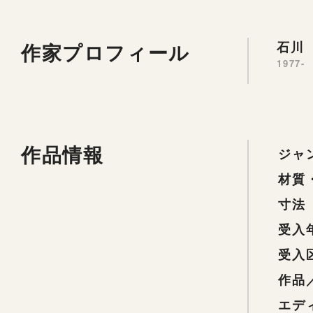
作家プロフィール
石川 
1977-
作品情報
ジャ
材質
寸法
受入
受入
作品
エデ