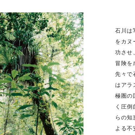
石川は
をカヌ
功させ
冒険を
先々で
はアラ
極圏の
く圧倒
らの知
よる不