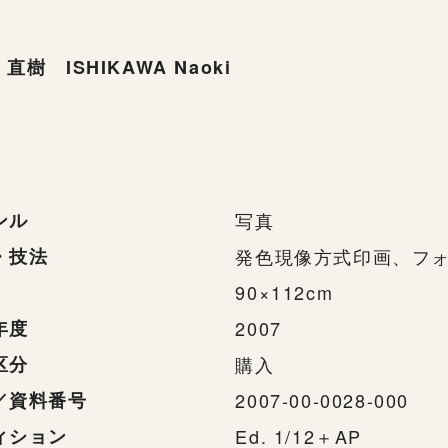
直樹 ISHIKAWA Naoki
ンル
写真
・技法
発色現像方式印画、フ
90×112cm
年度
2007
区分
購入
／資料番号
2007-00-0028-000
ィション
Ed. 1/12＋AP