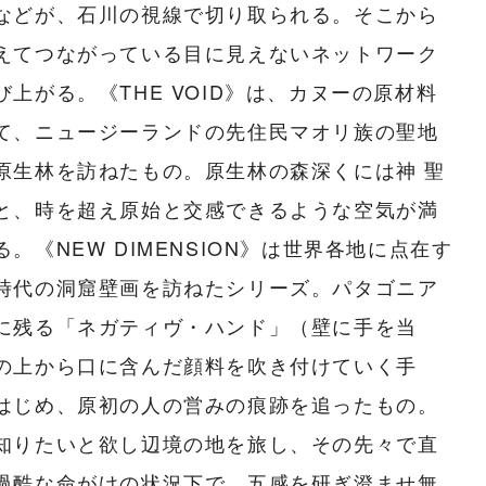
などが、石川の視線で切り取られる。そこから
えてつながっている目に見えないネットワーク
び上がる。《THE VOID》は、カヌーの原材料
て、ニュージーランドの先住民マオリ族の聖地
原生林を訪ねたもの。原生林の森深くには神 聖
と、時を超え原始と交感できるような空気が満
る。《NEW DIMENSION》は世界各地に点在す
時代の洞窟壁画を訪ねたシリーズ。パタゴニア
に残る「ネガティヴ・ハンド」（壁に手を当
の上から口に含んだ顔料を吹き付けていく手
はじめ、原初の人の営みの痕跡を追ったもの。
知りたいと欲し辺境の地を旅し、その先々で直
過酷な命がけの状況下で、五感を研ぎ澄ませ無