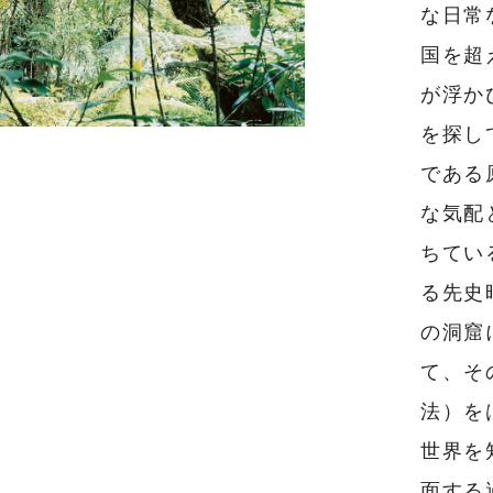
な日常
国を超
が浮か
を探し
である
な気配
ちてい
る先史
の洞窟
て、そ
法）を
世界を
面する