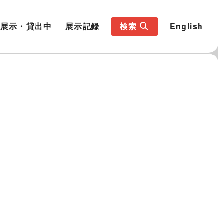
展示・貸出中
展示記録
検索
English