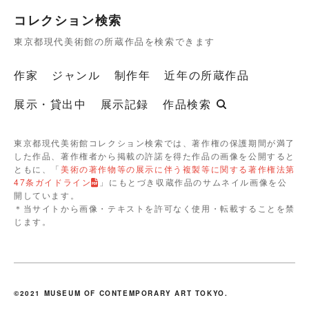
コレクション検索
東京都現代美術館の所蔵作品を検索できます
作家
ジャンル
制作年
近年の所蔵作品
展示・貸出中
展示記録
作品検索
東京都現代美術館コレクション検索では、著作権の保護期間が満了
した作品、著作権者から掲載の許諾を得た作品の画像を公開すると
ともに、「
美術の著作物等の展示に伴う複製等に関する著作権法第
47条ガイドライン
」にもとづき収蔵作品のサムネイル画像を公
開しています。
＊当サイトから画像・テキストを許可なく使用・転載することを禁
じます。
©2021 MUSEUM OF CONTEMPORARY ART TOKYO.