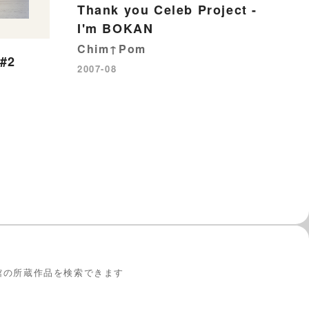
Thank you Celeb Project -
I'm BOKAN
母
Chim↑Pom
ト
 #2
2007-08
20
館の所蔵作品を検索できます