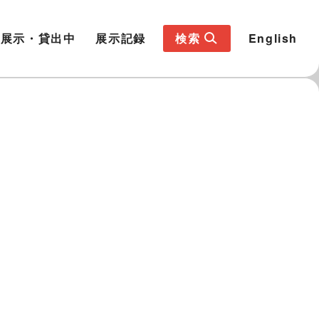
展示・貸出中
展示記録
検索
English