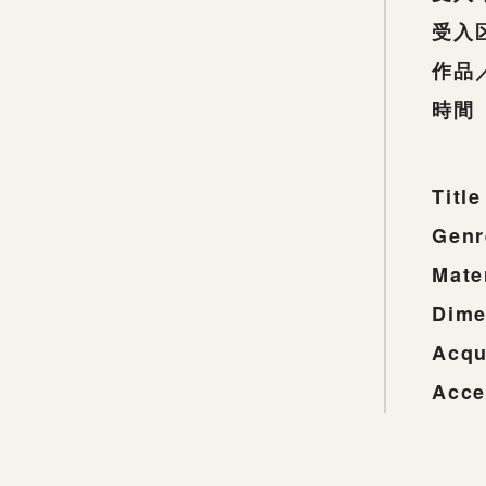
受入
作品
時間
Title
Genr
Mate
Dime
Acqu
Acce