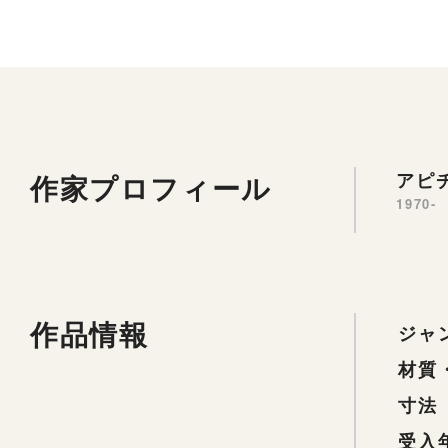
作家プロフィール
アピチ
1970-
作品情報
ジャ
材質
寸法
受入