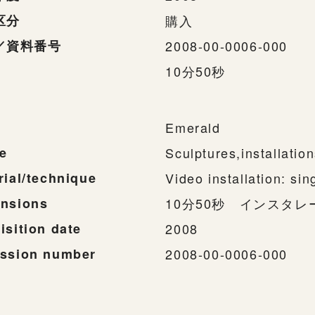
区分
購入
／資料番号
2008-00-0006-000
10分50秒
Emerald
e
Sculptures,installatio
rial/technique
Video installation: sin
nsions
10分50秒 インスタ
isition date
2008
ssion number
2008-00-0006-000