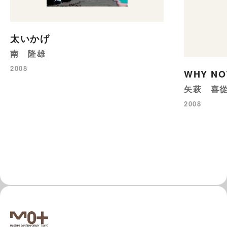
太いかげ
南 隆雄
2008
WHY N
矢萩 喜
2008