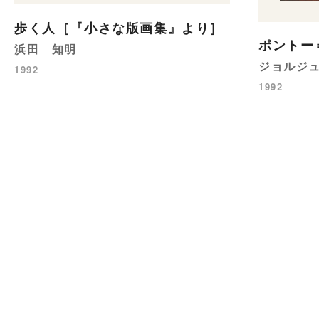
歩く人［『小さな版画集』より］
ポントー
浜田 知明
ジョルジ
1992
1992