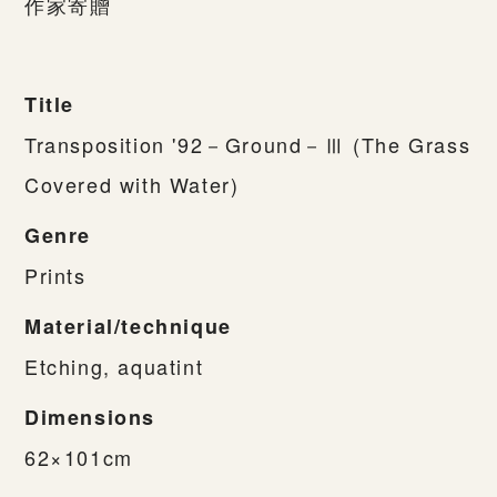
作家寄贈
Title
Transposition '92－Ground－Ⅲ (The Grass
Covered with Water)
Genre
Prints
Material/technique
Etching, aquatint
Dimensions
62×101cm