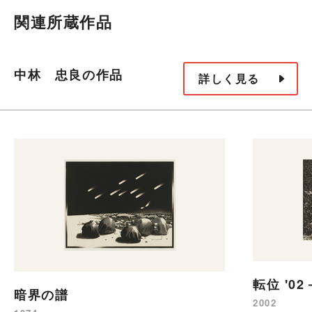
関連所蔵作品
中林 忠良の作品
詳しく見る
転位 '0
暗界の譜
2002