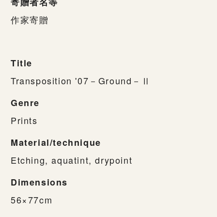
寄贈者名等
作家寄贈
Title
Transposition '07－Ground－Ⅱ
Genre
Prints
Material/technique
Etching, aquatint, drypoint
Dimensions
56×77cm