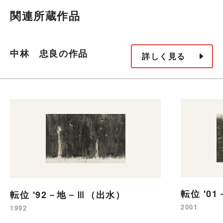
関連所蔵作品
中林 忠良の作品
詳しく見る
転位 '0
転位 '92－地－Ⅲ（出水）
2001
1992