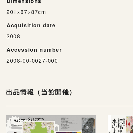
Dimensions
201×87×87cm
Acquisition date
2008
Accession number
2008-00-0027-000
出品情報（当館開催）