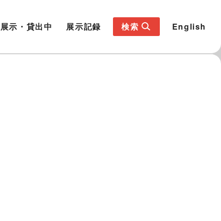
展示・貸出中
展示記録
検索
English