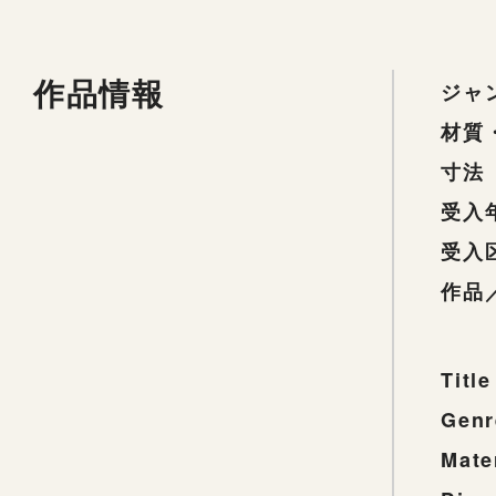
作品情報
ジャ
材質
寸法
受入
受入
作品
Title
Genr
Mate