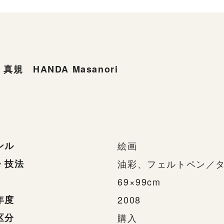
真規 HANDA Masanori
ンル
絵画
・技法
油彩、フェルトペン／
69×99cm
年度
2008
区分
購入