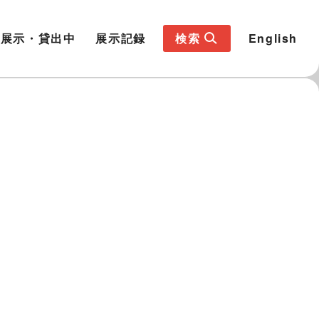
展示・貸出中
展示記録
検索
English