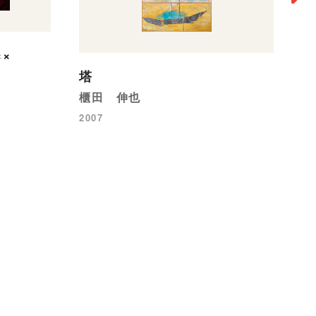
×
塔
N
櫃田 伸也
石
2007
20