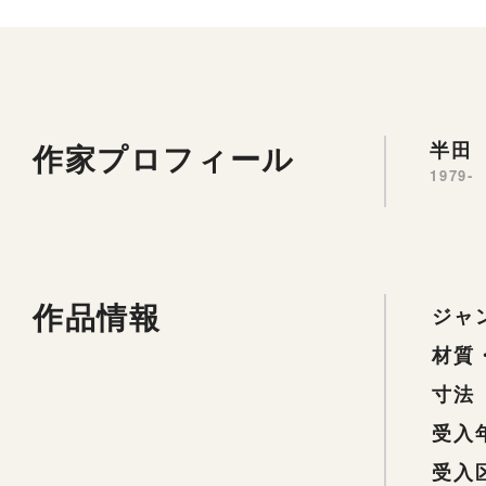
作家プロフィール
半田 
1979-
作品情報
ジャ
材質
寸法
受入
受入