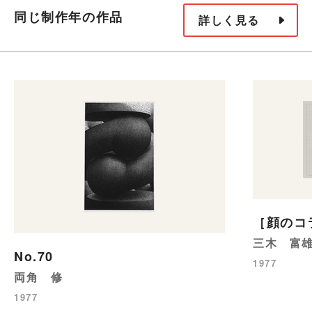
同じ制作年の作品
詳しく見る
［顔のコ
三木 富
No.70
1977
両角 修
1977