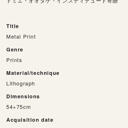
トミエ・オオタケ・インスティテュート寄贈
Title
Metal Print
Genre
Prints
Material/technique
Lithograph
Dimensions
54×75cm
Acquisition date