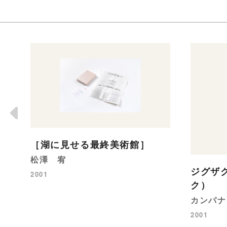
［湖に見せる最終美術館］
松澤 宥
ジグザ
2001
ク）
カンパナ
2001