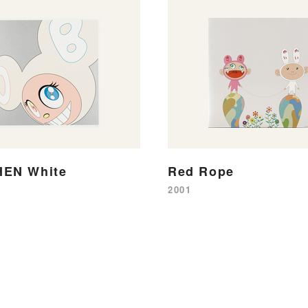
HEN White
Red Rope
2001