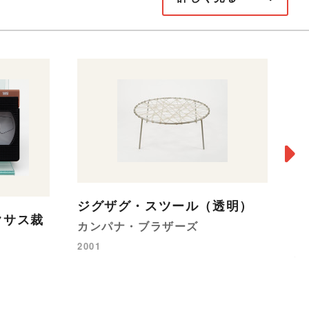
ジグザグ・スツール（透明）
ルクサス裁
カンパナ・ブラザーズ
M
2001
村
20