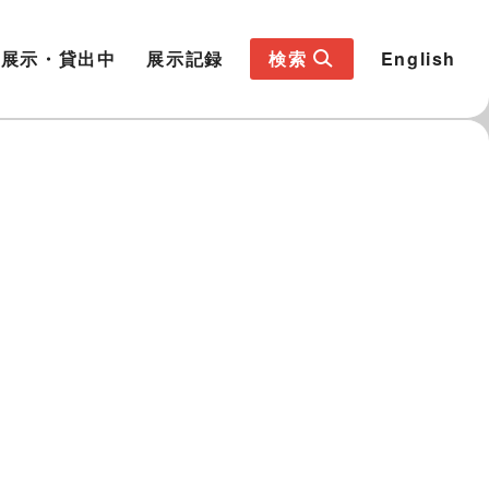
展示・貸出中
展示記録
検索
English