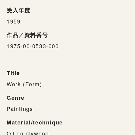
受入年度
1959
作品／資料番号
1975-00-0533-000
Title
Work (Form)
Genre
Paintings
Material/technique
Oil on plywood