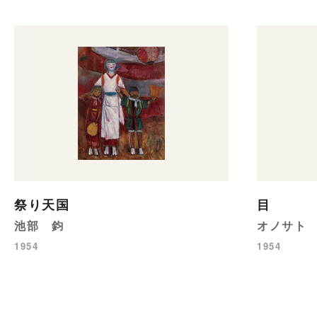
祭り天国
目
池部 鈞
オノサト
1954
1954