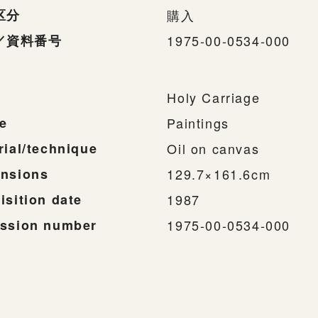
区分
購入
／資料番号
1975-00-0534-000
Holy Carriage
e
Paintings
rial/technique
Oil on canvas
nsions
129.7×161.6cm
isition date
1987
ssion number
1975-00-0534-000