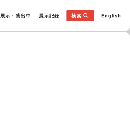
展示・貸出中
展示記録
検索
English