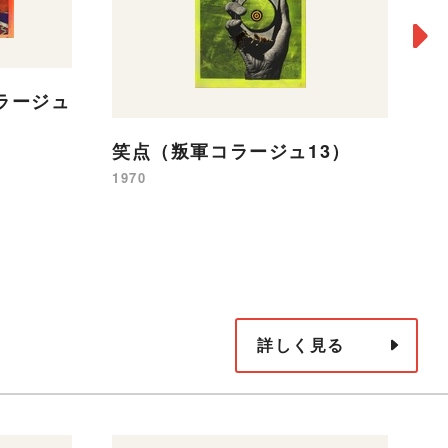
ラージュ
笑点（叛軍コラージュ13）
聖
ジ
1970
19
詳しく見る