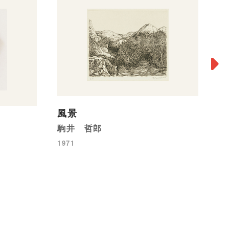
N
風景
原
駒井 哲郎
19
1971