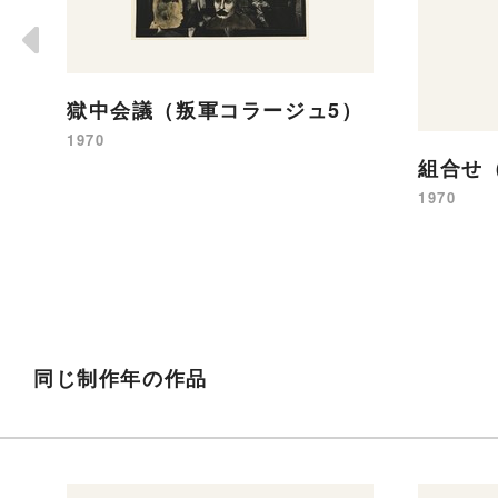
獄中会議（叛軍コラージュ5）
1970
組合せ
1970
同じ制作年の作品