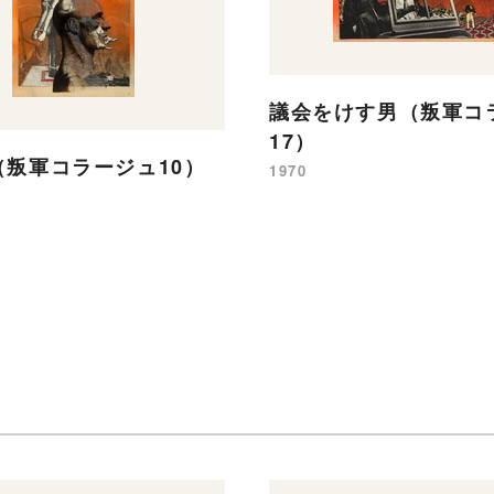
議会をけす男（叛軍コ
17）
（叛軍コラージュ10）
1970