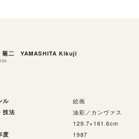
菊二 YAMASHITA Kikuji
986
ンル
絵画
・技法
油彩／カンヴァス
129.7×161.6cm
年度
1987