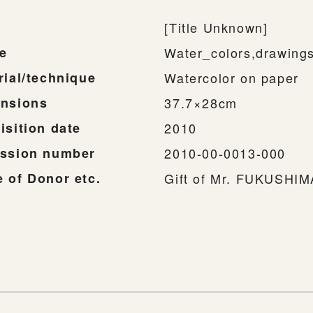
[Title Unknown]
e
Water_colors,drawing
rial/technique
Watercolor on paper
nsions
37.7×28cm
isition date
2010
ssion number
2010-00-0013-000
 of Donor etc.
Gift of Mr. FUKUSHI