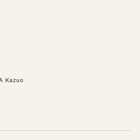
s
MA Kazuo