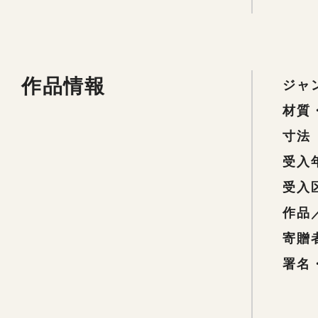
作品情報
ジャ
材質
寸法
受入
受入
作品
寄贈
署名