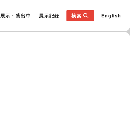
展示・貸出中
展示記録
検索
English