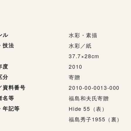
ンル
水彩・素描
・技法
水彩／紙
37.7×28cm
年度
2010
区分
寄贈
／資料番号
2010-00-0013-000
者名等
福島和夫氏寄贈
・年記等
Hide 55（表）
福島秀子1955（裏）