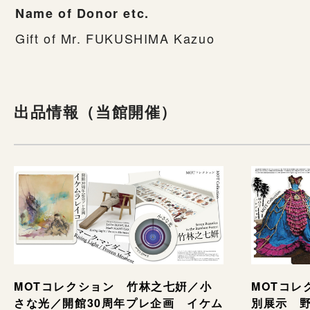
Name of Donor etc.
Gift of Mr. FUKUSHIMA Kazuo
出品情報（当館開催）
MOTコレ
MOTコレクション 竹林之七姸／小
別展示 野村
さな光／開館30周年プレ企画 イケム