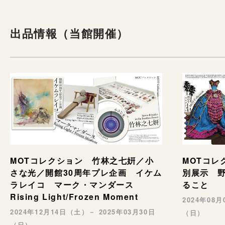
出品情報（当館開催）
MOTコレ
MOTコレクション 竹林之七姸／小
別展示 野村
さな光／開館30周年プレ企画 イケム
ること
ラレイコ マーク・マンダース
Rising Light/Frozen Moment
2024年08
2024年12月14日（土）－ 2025年03月30日
（日）
（日）