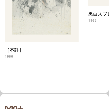
黒白スプ
1966
［不詳］
1960