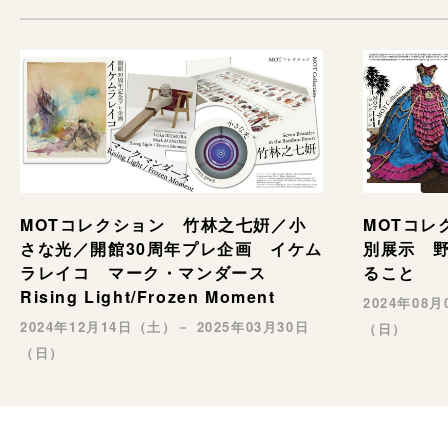
MOTコレ
MOTコレクション 竹林之七姸／小
別展示 野村
さな光／開館30周年プレ企画 イケム
ること
ラレイコ マーク・マンダース
Rising Light/Frozen Moment
2024年08
2024年12月14日（土）－ 2025年03月30日
（日）
（日）