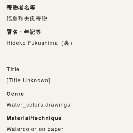
寄贈者名等
福島和夫氏寄贈
署名・年記等
Hideko Fukushima（裏）
Title
[Title Unknown]
Genre
Water_colors,drawings
Material/technique
Watercolor on paper